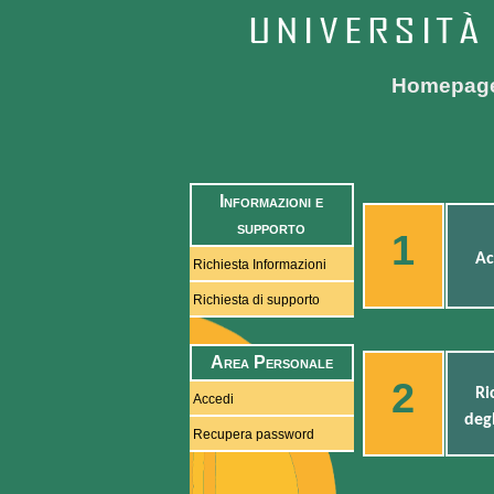
Homepag
Informazioni e
supporto
1
Ac
Richiesta Informazioni
Richiesta di supporto
Area Personale
2
Ri
Accedi
degl
Recupera password